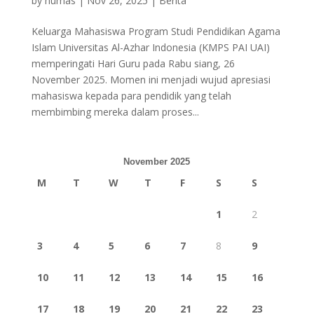
by
humas
|
Nov 26, 2025
|
Berita
Keluarga Mahasiswa Program Studi Pendidikan Agama
Islam Universitas Al-Azhar Indonesia (KMPS PAI UAI)
memperingati Hari Guru pada Rabu siang, 26
November 2025. Momen ini menjadi wujud apresiasi
mahasiswa kepada para pendidik yang telah
membimbing mereka dalam proses...
November 2025
M
T
W
T
F
S
S
1
2
3
4
5
6
7
8
9
10
11
12
13
14
15
16
17
18
19
20
21
22
23