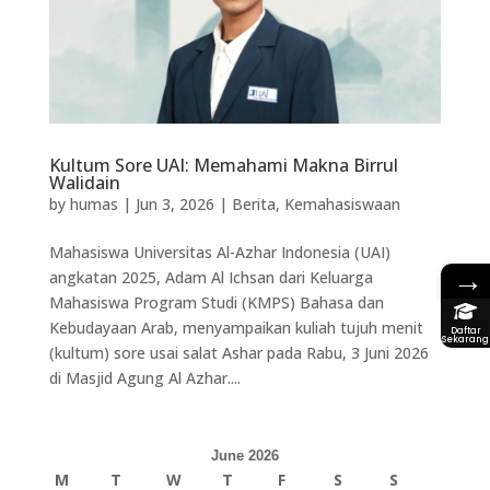
Kultum Sore UAI: Memahami Makna Birrul
Walidain
by
humas
|
Jun 3, 2026
|
Berita
,
Kemahasiswaan
Mahasiswa Universitas Al-Azhar Indonesia (UAI)
→
angkatan 2025, Adam Al Ichsan dari Keluarga
Mahasiswa Program Studi (KMPS) Bahasa dan
Kebudayaan Arab, menyampaikan kuliah tujuh menit
Daftar
Sekarang
(kultum) sore usai salat Ashar pada Rabu, 3 Juni 2026
di Masjid Agung Al Azhar....
June 2026
M
T
W
T
F
S
S