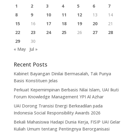
1
2
3
4
5
6
7
8
9
10
11
12
13
14
15
16
17
18
19
20
21
22
23
24
25
26
27
28
29
30
« May
Jul »
Recent Posts
Kabinet Bayangan Dinilai Bermasalah, Tak Punya
Basis Konstituen Jelas
Perkuat Kepemimpinan Berbasis Nilai Islam, UAI Ikuti
Forum Knowledge Management YPI Al Azhar
UAI Dorong Transisi Energi Berkeadilan pada
Indonesia Social Responsibility Awards 2026
Bekali Mahasiswa Hadapi Dunia Kerja, FISIP UAI Gelar
Kuliah Umum tentang Pentingnya Berorganisasi