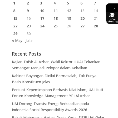
1
2
3
4
5
6
7
→
8
9
10
11
12
13
14
15
16
17
18
19
20
21
Daftar
Sekarang
22
23
24
25
26
27
28
29
30
« May
Jul »
Recent Posts
Kajian Tafsir Al-Azhar, Wakil Rektor II UAI Tekankan
Semangat Menjadi Pelopor dalam Kebaikan
Kabinet Bayangan Dinilai Bermasalah, Tak Punya
Basis Konstituen Jelas
Perkuat Kepemimpinan Berbasis Nilai Islam, UAI Ikuti
Forum Knowledge Management YPI Al Azhar
UAI Dorong Transisi Energi Berkeadilan pada
Indonesia Social Responsibility Awards 2026
Bekali Mahasiswa Hadapi Dunia Kerja, FISIP UAI Gelar