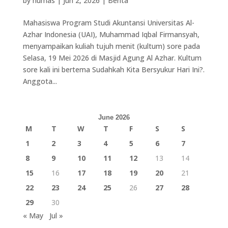
by
humas
|
Jun 2, 2026
|
Berita
Mahasiswa Program Studi Akuntansi Universitas Al-
Azhar Indonesia (UAI), Muhammad Iqbal Firmansyah,
menyampaikan kuliah tujuh menit (kultum) sore pada
Selasa, 19 Mei 2026 di Masjid Agung Al Azhar. Kultum
sore kali ini bertema Sudahkah Kita Bersyukur Hari Ini?.
Anggota...
June 2026
M
T
W
T
F
S
S
1
2
3
4
5
6
7
8
9
10
11
12
13
14
15
16
17
18
19
20
21
22
23
24
25
26
27
28
29
30
« May
Jul »